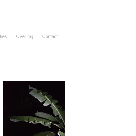
ties
Over mij
Contact