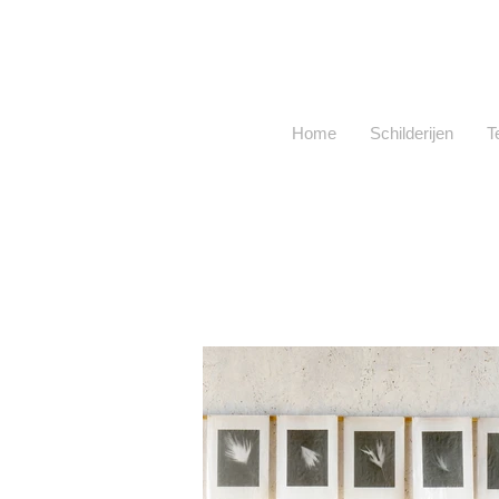
Home
Schilderijen
T