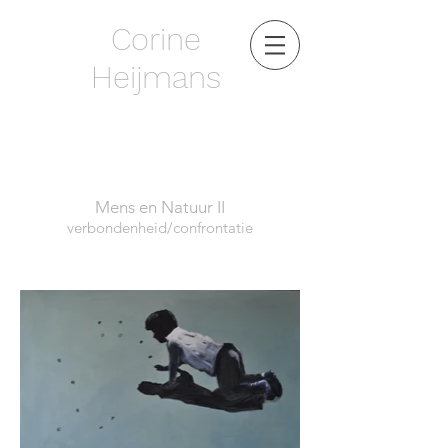
Corine
Heijmans
Mens en Natuur II
verbondenheid/confrontatie